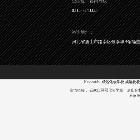
全国统一咨询热线：
0315-7243333
咨询地址：
河北省唐山市路南区银泰城B馆隔
Keywords:
成远化妆学校
成远化妆
友情链接：
石家庄灵熙化妆学校
唐山化
石家