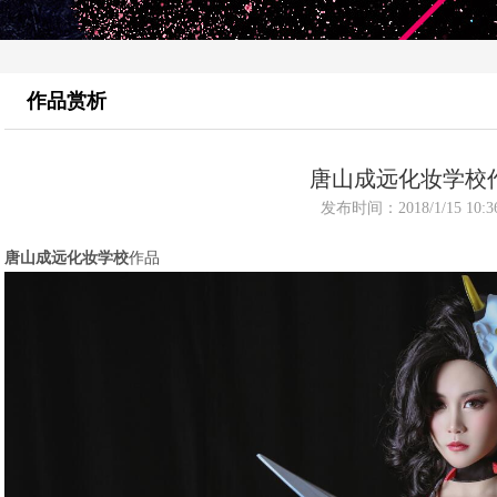
作品赏析
唐山成远化妆学校
发布时间：2018/1/15 10:36
唐山成远化妆学校
作品