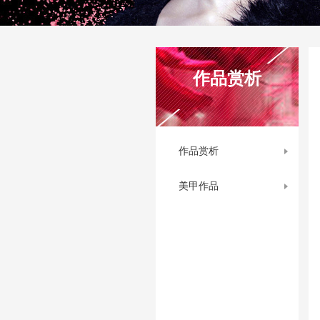
作品赏析
作品赏析
美甲作品